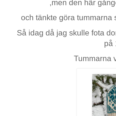
,men den här gånge
och tänkte göra tummarna s
Så idag då jag skulle fota dom
på 
Tummarna v