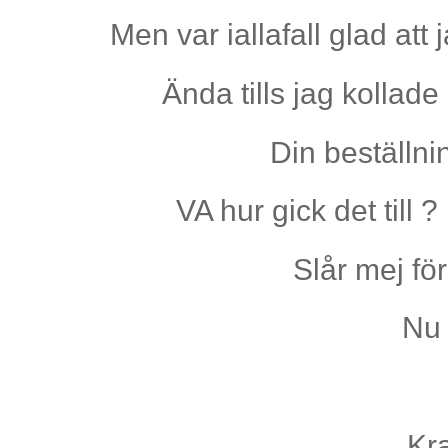
Men var iallafall glad att
Ända tills jag kollad
Din beställni
VA hur gick det till
Slår mej fö
Nu
Kr