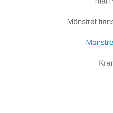
man v
Mönstret finn
Mönstre
Kra