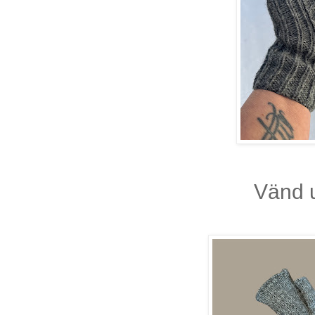
Vänd u