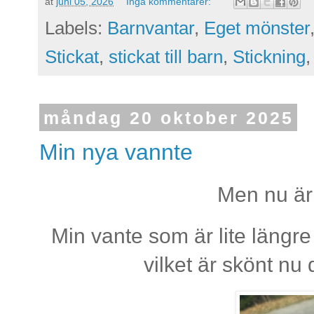
at
juni 05, 2026
Inga kommentarer:
Labels:
Barnvantar
,
Eget mönster
Stickat
,
stickat till barn
,
Stickning
måndag 20 oktober 2025
Min nya vannte
Men nu är
Min vante som är lite längr
vilket är skönt nu 