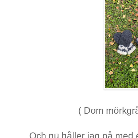
( Dom mörkgrå 
Och nu håller jag på med e