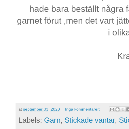
hade bara beställt några fä
garnet förut ,men det vart jä
i oli
Kr
at
september 03, 2023
Inga kommentarer:
Labels:
Garn
,
Stickade vantar
,
Sti