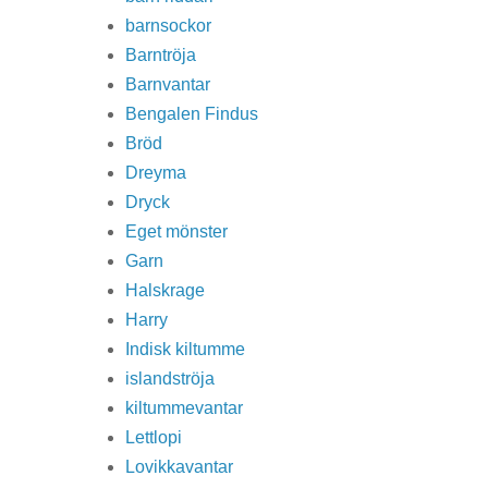
barnsockor
Barntröja
Barnvantar
Bengalen Findus
Bröd
Dreyma
Dryck
Eget mönster
Garn
Halskrage
Harry
Indisk kiltumme
islandströja
kiltummevantar
Lettlopi
Lovikkavantar