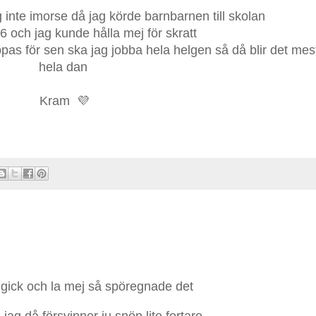
ag inte imorse då jag körde barnbarnen till skolan
16 och jag kunde hålla mej för skratt
oppas för sen ska jag jobba hela helgen så då blir det mes
hela dan
Kram
💜
g gick och la mej så spöregnade det
 jag då försvinner ju snön lite fortare