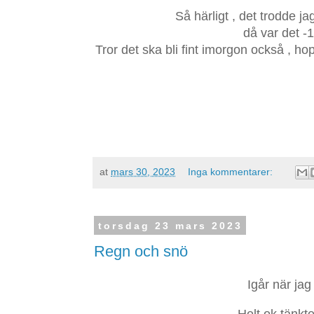
Så härligt , det trodde j
då var det -
Tror det ska bli fint imorgon också , h
at
mars 30, 2023
Inga kommentarer:
torsdag 23 mars 2023
Regn och snö
Igår när ja
Helt ok tänkte