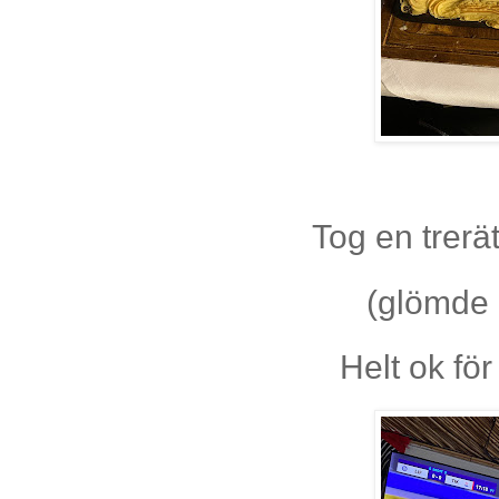
Tog en trerä
(glömde 
Helt ok fö