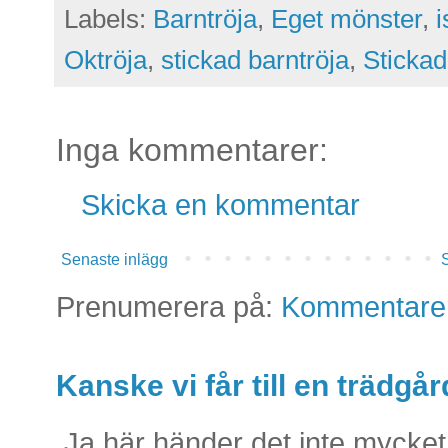
Labels:
Barntröja
,
Eget mönster
,
i
Oktröja
,
stickad barntröja
,
Stickad
Inga kommentarer:
Skicka en kommentar
Senaste inlägg
S
Prenumerera på:
Kommentarer 
Kanske vi får till en trädg
Ja här händer det inte mycket 