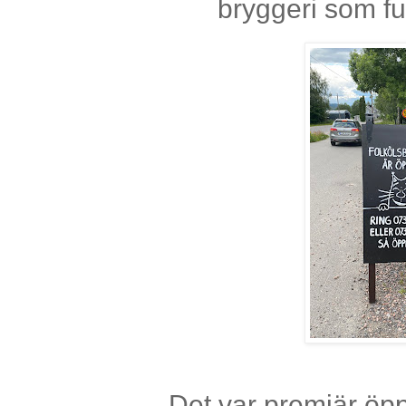
bryggeri som fu
Det var premiär öpp